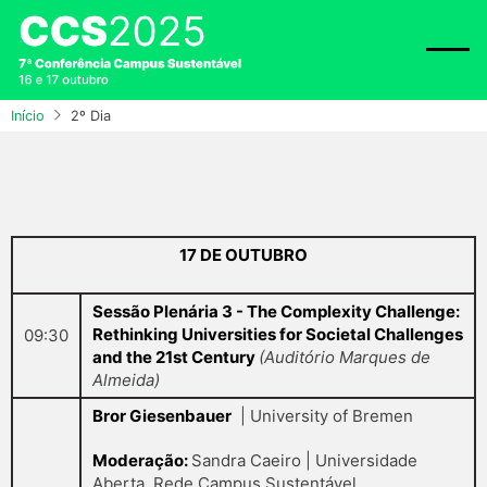
Passar
para
o
conteúdo
principal
Início
2º Dia
17 DE OUTUBRO
Sessão Plenária 3 - The Complexity Challenge:
Rethinking Universities for Societal Challenges
09:30
and the 21st Century
(Auditório Marques de
Almeida)
Bror Giesenbauer
| University of Bremen
Moderação:
Sandra Caeiro | Universidade
Aberta, Rede Campus Sustentável